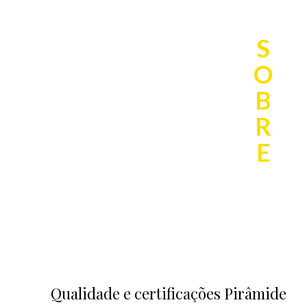
S
O
B
R
E
Qualidade e certificações Pirâmide